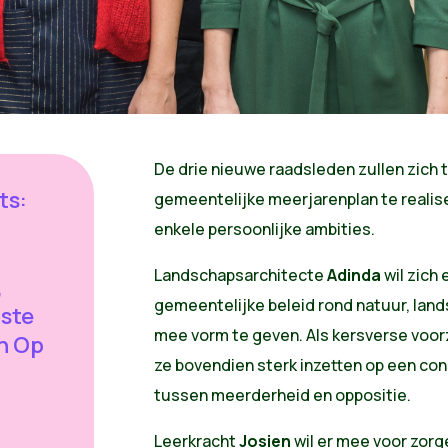
De drie nieuwe raadsleden zullen zich 
ts:
gemeentelijke meerjarenplan te reali
enkele persoonlijke ambities.​
Landschapsarchitecte
Adinda
wil zich
,
gemeentelijke beleid rond natuur, land
ste
mee vorm te geven. Als kersverse voor
n Op
ze bovendien sterk inzetten op een c
tussen meerderheid en oppositie.
n
​Leerkracht
Josien
wil er mee voor zorg