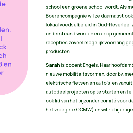
de
school een groene school wordt. Als 
Boerencompagnie wil ze daarnaast ook
lokaal voedselbeleid in Oud-Heverlee,
en.
ondersteund worden en er op gemeent
l
recepties zoveel mogelijk voorrang ge
ck
producten.
ich
8 en
Sarah
is docent Engels. Haar hoofdambit
or
nieuwe mobiliteitsvormen, door bv. me
elektrische fietsen en auto’s en vanu
autodeelprojecten op te starten en te
ook lid van het bijzonder comité voor d
het vroegere OCMW) en wil zo bijdra