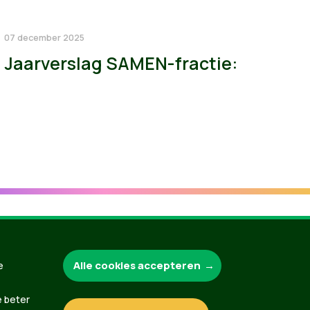
07 december 2025
Jaarverslag SAMEN-fractie:
Groen.be
Alle cookies accepteren
e
e beter