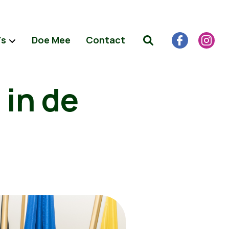
's
Doe Mee
Contact
 in de