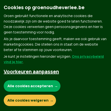
Cookies op groenoudheverlee.be
Groen.be
Groen gebruikt functionele en analytische cookies die
noodzakelijk zijn om de website goed te laten functioneren.
Deze cookies verwerken geen persoonsgegevens en hier is
Contact
Privacybeleid
geen toestemming voor nodig.
Als je daarvoor toestemming geeft, maken we ook gebruik van
© Copyright Groen 2026 | Gemaakt met
NationBuilder
| Gebouwd door
Tectonica
marketingcookies. Die stellen ons in staat om de website
beter af te stemmen op jouw voorkeuren.
Je kunt je instellingen hieronder wijzigen.
Ons privacybeleid
vind je hier
.
Voorkeuren aanpassen
Noodzakelijke cookies:
Alle cookies accepteren
Functionele en analytische cookies:
Alle cookies weigeren