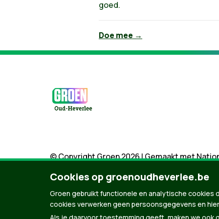
goed.
Doe mee →
© Copyright Groen 2026 | Gemaakt met
Natio
Cookies op groenoudheverlee.be
Groen gebruikt functionele en analytische cookies d
cookies verwerken geen persoonsgegevens en hier
Als je daarvoor toestemming geeft, maken we ook ge