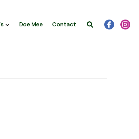
's
Doe Mee
Contact