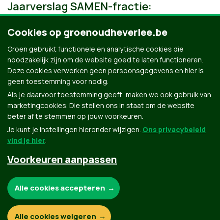
Jaarverslag SAMEN-fractie:
Cookies op groenoudheverlee.be
Groen gebruikt functionele en analytische cookies die
noodzakelijk zijn om de website goed te laten functioneren.
Deze cookies verwerken geen persoonsgegevens en hier is
geen toestemming voor nodig.
Als je daarvoor toestemming geeft, maken we ook gebruik van
marketingcookies. Die stellen ons in staat om de website
beter af te stemmen op jouw voorkeuren.
Je kunt je instellingen hieronder wijzigen.
Ons privacybeleid
vind je hier
.
Voorkeuren aanpassen
Groen.be
Noodzakelijke cookies:
Alle cookies accepteren
Contact
Privacybeleid
Functionele en analytische cookies:
Alle cookies weigeren