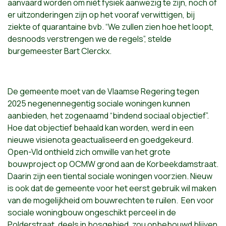
aanvaard worden om niét fysiek aanwezig te zijn, noch of
er uitzonderingen zijn op het vooraf verwittigen, bij
ziekte of quarantaine bvb. “We zullen zien hoe het loopt,
desnoods verstrengen we de regels”, stelde
burgemeester Bart Clerckx.
De gemeente moet van de Vlaamse Regering tegen
2025 negenennegentig sociale woningen kunnen
aanbieden, het zogenaamd “bindend sociaal objectief”.
Hoe dat objectief behaald kan worden, werd in een
nieuwe visienota geactualiseerd en goedgekeurd.
Open-Vld onthield zich omwille van het grote
bouwproject op OCMW grond aan de Korbeekdamstraat.
Daarin zijn een tiental sociale woningen voorzien. Nieuw
is ook dat de gemeente voor het eerst gebruik wil maken
van de mogelijkheid om bouwrechten te ruilen. Een voor
sociale woningbouw ongeschikt perceel in de
Polderstraat, deels in bosgebied, zou onbebouwd blijven