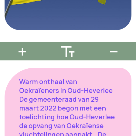
Warm onthaal van
Oekraïeners in Oud-Heverlee
De gemeenteraad van 29
maart 2022 begon met een
toelichting hoe Oud-Heverlee
de opvang van Oekraïense
vluchtelingen aanpakt. De