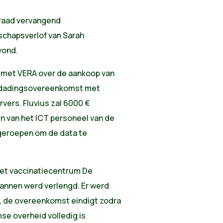
raad vervangend
chapsverlof van Sarah
vond.
met VERA over de aankoop van
n dadingsovereenkomst met
rvers. Fluvius zal 6000 €
n van het ICT personeel van de
geroepen om de data te
t vaccinatiecentrum De
nnen werd verlengd. Er werd
 de overeenkomst eindigt zodra
e overheid volledig is