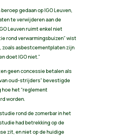
 beroep gedaan op IGO Leuven,
aten te verwijderen aan de
GO Leuven ruimt enkel niet
tie rond verwarmingsbuizen” wist
, zoals asbestcementplaten zijn
en doet IGO niet.”
en geen concessie betalen als
 van oud-strijders” bevestigde
g hoe het “reglement
rd worden.
sstudie rond de zomerbar in het
studie had betrekking op de
e zit, en niet op de huidige