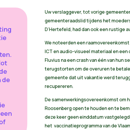
Uw verslaggever, tot vorige gemeente
gemeenteraadslid tijdens het moeders
ting
D’Hertefeld, had dan ook een rustige a
ie
We noteerden een raamovereenkomst 
ICT en audio-visueel materiaal en ee
ten.
Fluvius na een crash van één van hun se
lot
terugstorten om de overuren te betale
 de
gemeente dat uit vakantie werd terug
 de
recupereren.
De samenwerkingsovereenkomst om he
ie
Roosenberg open te houden en te bema
geen
deze keer geen einddatum vastgelegd,
of
het vaccinatieprogramma van de Vlaams