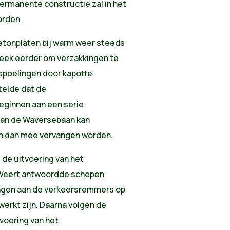
permanente constructie zal in het
orden.
onplaten bij warm weer steeds
eek eerder om verzakkingen te
tspoelingen door kapotte
telde dat de
eginnen aan een serie
van de Waversebaan kan
en dan mee vervangen worden.
 de uitvoering van het
-Weert antwoordde schepen
ngen aan de verkeersremmers op
erkt zijn. Daarna volgen de
voering van het