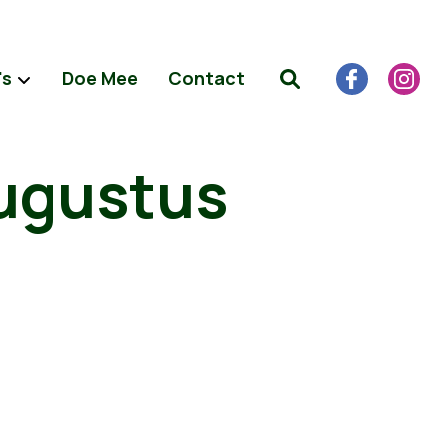
's
Doe Mee
Contact
ugustus