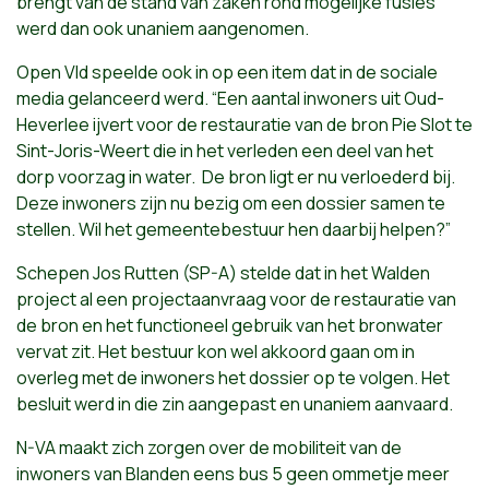
brengt van de stand van zaken rond mogelijke fusies
werd dan ook unaniem aangenomen.
Open Vld speelde ook in op een item dat in de sociale
media gelanceerd werd. “Een aantal inwoners uit Oud-
Heverlee ijvert voor de restauratie van de bron Pie Slot te
Sint-Joris-Weert die in het verleden een deel van het
dorp voorzag in water. De bron ligt er nu verloederd bij.
Deze inwoners zijn nu bezig om een dossier samen te
stellen. Wil het gemeentebestuur hen daarbij helpen?”
Schepen Jos Rutten (SP-A) stelde dat in het Walden
project al een projectaanvraag voor de restauratie van
de bron en het functioneel gebruik van het bronwater
vervat zit. Het bestuur kon wel akkoord gaan om in
overleg met de inwoners het dossier op te volgen. Het
besluit werd in die zin aangepast en unaniem aanvaard.
N-VA maakt zich zorgen over de mobiliteit van de
inwoners van Blanden eens bus 5 geen ommetje meer